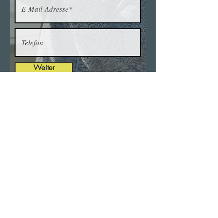
Weiter
Ich bitte um die Beachtung
der
AGB
für Coaching oder Fotowalk!
ANKLICKEN
Newsletter abonnieren