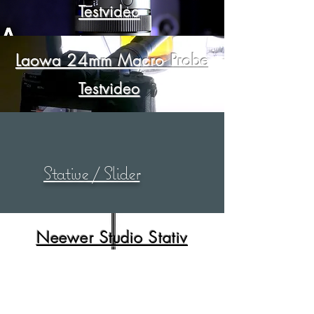
Testvideo
Laowa 24mm Macro Probe
Testvideo
Stative / Slider
Neewer Studio Stativ
Walimex Lichtstativ