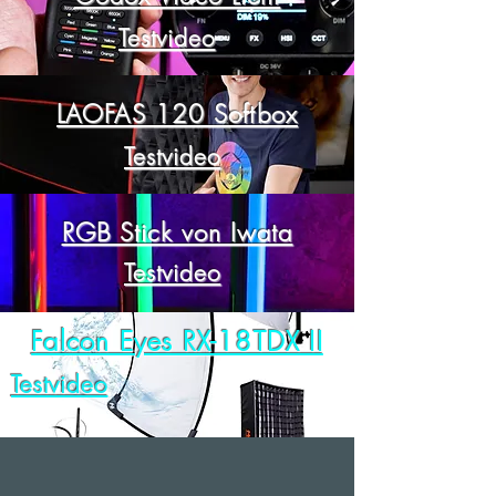
Testvideo
LAOFAS 120 Softbox
Testvideo
RGB Stick von Iwata
Testvideo
Falcon Eyes RX-18TDX II
Testvideo