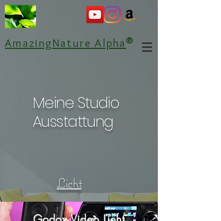
®
AmazingNature Alpha
Meine Studio
Ausstattung
Licht
Godox Video Licht